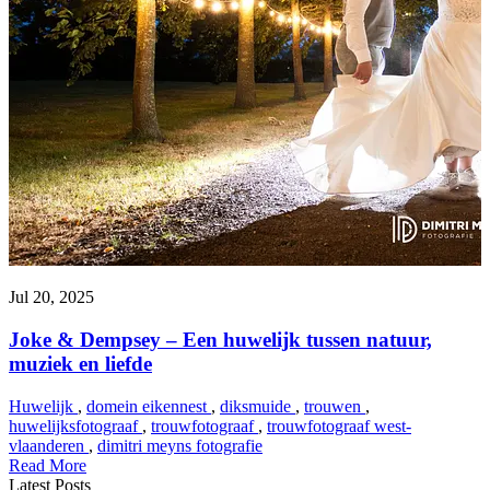
Jul 20, 2025
Joke & Dempsey – Een huwelijk tussen natuur,
muziek en liefde
Huwelijk
,
domein eikennest
,
diksmuide
,
trouwen
,
huwelijksfotograaf
,
trouwfotograaf
,
trouwfotograaf west-
vlaanderen
,
dimitri meyns fotografie
Read More
Latest Posts