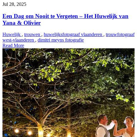
Jul 28, 2025
Een Dag om Nooit te Vergeten – Het Huwelijk van
Yana & Olivier
Huwelijk
,
trouwen
,
huwelijksfotograaf vlaanderen
,
trouwfotograaf
west-vlaanderen
,
dimitri meyns fotografie
Read More