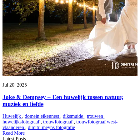
Jul 20, 2025
Joke & Dempsey – Een huwelijk tussen natuur,
muziek en liefde
Huwelijk
,
domein eikennest
,
diksmuide
,
trouwen
,
huwelijksfotograaf
,
trouwfotograaf
,
trouwfotograaf west-
vlaanderen
,
dimitri meyns fotografie
Read More
Latest Posts