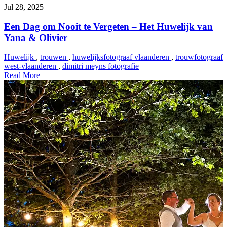
Jul 28, 2025
Een Dag om Nooit te Vergeten – Het Huwelijk van
Yana & Olivier
Huwelijk
,
trouwen
,
huwelijksfotograaf vlaanderen
,
trouwfotograaf
west-vlaanderen
,
dimitri meyns fotografie
Read More